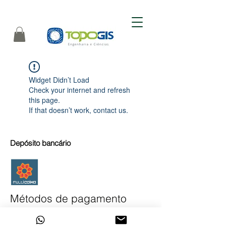
topografia em angola, cartografia em angola
fotogrametria em angola, agricultura em angola
Widget Didn’t Load
Check your internet and refresh
this page.
If that doesn’t work, contact us.
Depósito bancário
Métodos de pagamento