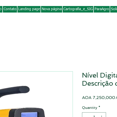
io
Contato
Landing page
Nova página
Cartografia_e_SIG
ParaAgro
Soli
 angola, cartografia em angola
fotogrametria em angola, agricultura em angola
Nível Digi
Descrição 
AOA 7,250,000
Quantity
*