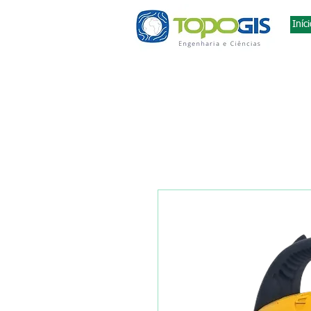
Iníc
topografia em