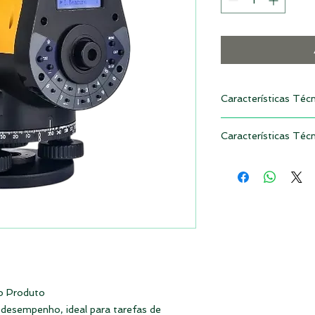
Características Téc
Principais Caracterí
Características Técn
Item
Principais Caracterí
Sistema Operacion
Item
Processador
Precisão de nível (
corrida)
Memória
Precisão óptica
Precisão Angular
do Produto
o desempenho, ideal para tarefas de