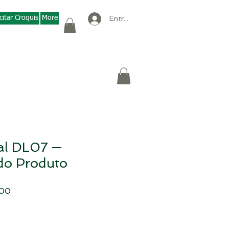
citar Croquis
More
Entrar
tal DL07 —
do Produto
Price
.00