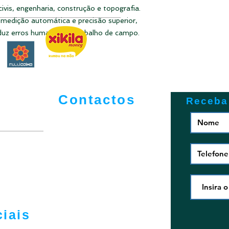
Leitura Mínima de
ivis, engenharia, construção e topografia.
Faixa de distância
Ângulo
 medição automática e precisão superior,
medição
eduz erros humanos no trabalho de campo.
Alcance de Mediç
Exatidão da distân
medida
Precisão de Distân
Contactos
Leitura mínima /
Receba
aproximação
Tela
es
912251080 / 936676924
contacto@topogis-ao.com
15'19.20"E
Tempo de mediçã
Display
Comunicação /
iais
Conectividade