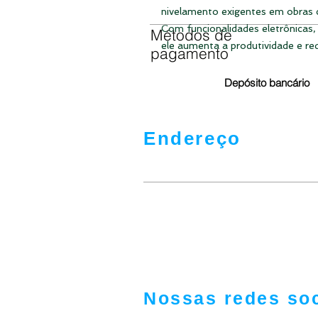
nivelamento exigentes em obras c
Com funcionalidades eletrônicas,
Métodos de
ele aumenta a produtividade e r
pagamento
Depósito bancário
Endereço
São Paulo - Cónego Manuel das Nev
Prédio 466, 3 º Andar Apto - F
Luanda - Angola
Latitude: 8°49'0.09"S / Longitude:13°
Nossas redes soc