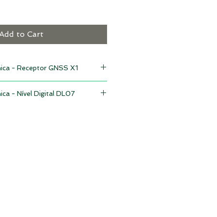
Add to Cart
nica - Receptor GNSS X1
sticas Técnicas
ica - Nível Digital DL07
Detalhes
sticas Técnicas
al /
Android 9.0,
Detalhes
Qualcomm octa-core
SingularXYZ
dupla
0,7 mm por 1 km
(modo digital)
3 GB RAM + 32 GB
SingularXYZ
ROM SingularXYZ
1,5 mm por 1 km
2″ (dois segundos)
(modo óptico)
SingularXYZ
SingularXYZ